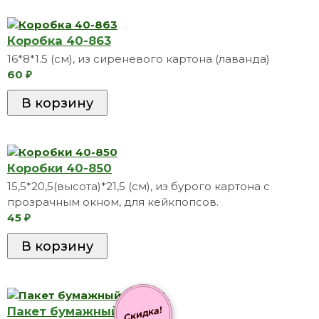
Коробка 40-863
16*8*1.5 (см), из сиреневого картона (лаванда)
60
₽
Коробки 40-850
15,5*20,5(высота)*21,5 (см), из бурого картона с
прозрачным окном, для кейкпопсов.
45
₽
Пакет бумажный 20-382
Скидка!