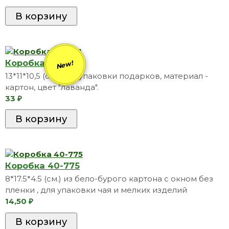
Коробка 40-791
New!
13*11*10,5 (см), для упаковки подарков, материал -
картон, цвет "лаванда".
33
₽
Коробка 40-775
8*17.5*4.5 (см.) из бело-бурого картона с окном без
пленки , для упаковки чая и мелких изделий
14,50
₽