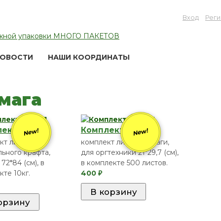
Вход
Реги
ОВОСТИ
НАШИ КООРДИНАТЫ
мага
ект 00-001
Комплект 00-004
New!
New!
кт листов
комплект листов бумаги,
льного крафта,
для оргтехники 21*29,7 (см),
72*84 (см), в
в комплекте 500 листов.
кте 10кг.
400
₽