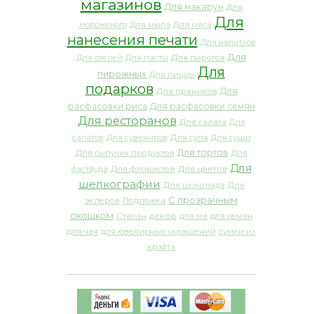
магазинов
Для макарун
Для
Для
мороженого
Для мыла
Для мяса
нанесения печати
Для напитков
Для
Для отелей
Для пасты
Для пирогов
Для
пирожных
Для пиццы
подарков
Для
Для пряников
расфасовки риса
Для расфасовки семян
Для ресторанов
Для салата
Для
салатов
Для сувениров
Для супа
Для суши
Для тортов
Для сыпучих продуктов
Для
Для
фастфуда
Для флористов
Для цветов
шелкографии
Для шоколада
Для
С прозрачным
эклеров
Подложка
окошком
декор
Стакан
для ма
для семян
для чая
для ювелирных украшений
сумки из
крафта