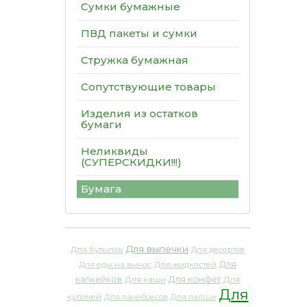
Сумки бумажные
ПВД пакеты и сумки
Стружка бумажная
Сопутствующие товары
Изделия из остатков
бумаги
Неликвиды
(СУПЕРСКИДКИ!!!)
Бумага
Для выпечки
Для бутылок
Для десертов
Для
Для еды на вынос
Для жидкостей
капкейков
Для конфет
Для каши
Для
Для
куличей
Для ланчбоксов
Для лапши