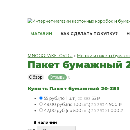
МАГАЗИН
КАК СДЕЛАТЬ ПОКУПКУ?
Н
MNOGOPAKETOV.RU
»
Мешки и пакеты бумажн
Пакет бумажный 2
Обзор
Отзывы
0
Купить Пакет бумажный 20-383
55 руб.(по 1 шт.)
55
₽
20-383
49,00 руб.(по 100 шт.)
4 900
₽
20-383
42,00 руб.(по 500 шт.)
21 000
₽
20-383
В наличии