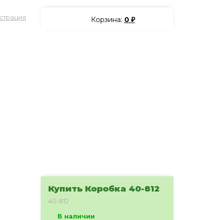
страция
Корзина:
0
₽
Купить Коробка 40-812
40-812
В наличии