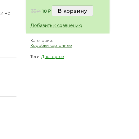
35
10
₽
₽
ки не
Добавить к сравнению
Категории:
Коробки картонные
Теги:
Для тортов