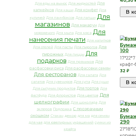
40,30
Для
Для еды на вынос
Для жидкостей
капкейков
Для конфет
Для каши
Для
Для
куличей
Для ланчбоксов
Для лапши
магазинов
Для макарун
Для
Для
мороженого
Для мыла
Для мяса
нанесения печати
Для напитков
Бумаж
Для
Для отелей
Для пасты
Для пирогов
100
Для
пирожных
Для пиццы
17*22*7
подарков
Для
Для пряников
крафт-
расфасовки риса
Для расфасовки семян
32
₽
Для ресторанов
Для салата
Для
салатов
Для сувениров
Для супа
Для суши
Для тортов
Для сыпучих продуктов
Для
Для
фастфуда
Для флористов
Для цветов
шелкографии
Для шоколада
Для
С прозрачным
эклеров
Подложка
окошком
декор
Стакан
для ма
для семян
Бумаж
290
для чая
для ювелирных украшений
сумки из
21*18*1
крафта
коричн