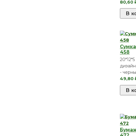
80,60
Сумка
458
20*12*5
дизайн
- черны
49,80
Бумаж
472