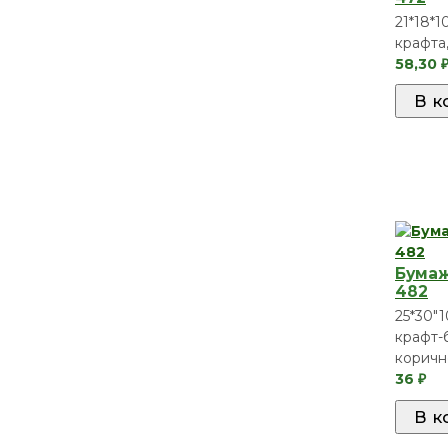
21*18*1
крафта
58,30
Бумаж
482
25*30"
крафт-б
коричн
36
₽