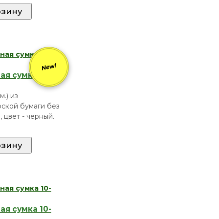
New!
я сумка 10-
м.) из
ской бумаги без
 цвет - черный.
я сумка 10-