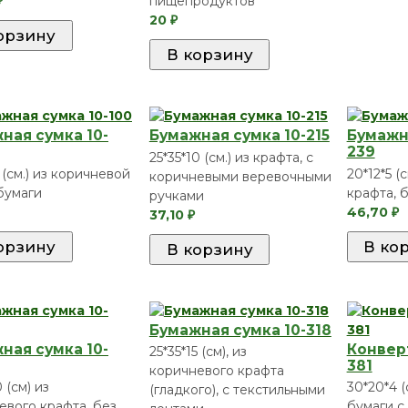
пищепродуктов
₽
20
₽
ная сумка 10-
Бумажная сумка 10-215
Бумажна
239
25*35*10 (см.) из крафта, с
 (см.) из коричневой
20*12*5 (
коричневыми веревочными
бумаги
крафта, 
ручками
46,70
37,10
₽
₽
Бумажная сумка 10-318
ная сумка 10-
Конвер
25*35*15 (см), из
381
коричневого крафта
0 (см) из
30*20*4 (
(гладкого), с текстильными
евого крафта, без
бумаги с