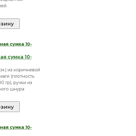
ей.
я сумка 10-
(см.) из коричневой
маги (плотность
0 гр), ручки из
ного шнура