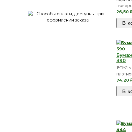
лювер
26,50
Бумаж
390
15*15*15
плотног
74,20