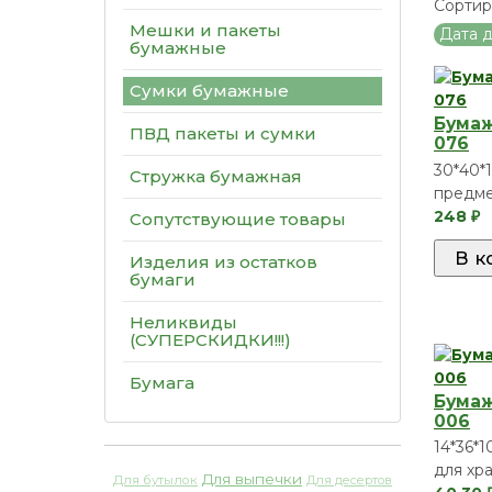
Сортир
Мешки и пакеты
Дата 
бумажные
Сумки бумажные
Бумаж
ПВД пакеты и сумки
076
30*40*1
Стружка бумажная
предме
248
Сопутствующие товары
₽
Изделия из остатков
бумаги
Неликвиды
(СУПЕРСКИДКИ!!!)
Бумага
Бумаж
006
14*36*1
для хр
Для выпечки
Для бутылок
Для десертов