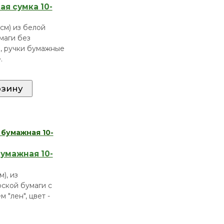
я сумка 10-
(см) из белой
маги без
, ручки бумажные
.
умажная 10-
м), из
ской бумаги с
 "лен", цвет -