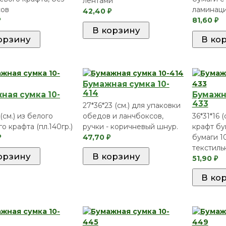
лентами
сов
ламинаци
42,40
₽
81,60
₽
₽
Бумажная сумка 10-
414
ная сумка 10-
Бумажна
433
27*36*23 (см.) для упаковки
 (см.) из белого
обедов и ланчбоксов,
36*31*16 
о крафта (пл.140гр.)
ручки - коричневый шнур.
крафт бу
47,70
бумаги 10
₽
₽
текстиль
51,90
₽