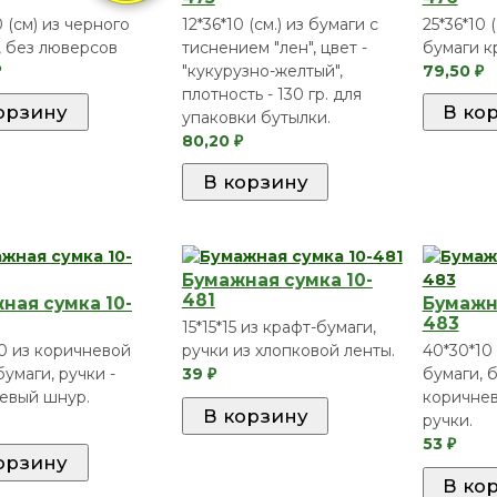
0 (см) из черного
12*36*10 (см.) из бумаги c
25*36*10 (
, без люверсов
тиснением "лен", цвет -
бумаги кр
"кукурузно-желтый",
79,50
₽
₽
плотность - 130 гр. для
упаковки бутылки.
80,20
₽
Бумажная сумка 10-
481
ная сумка 10-
Бумажна
483
15*15*15 из крафт-бумаги,
10 из коричневой
ручки из хлопковой ленты.
40*30*10
умаги, ручки -
39
бумаги, 
₽
евый шнур.
коричне
ручки.
53
₽