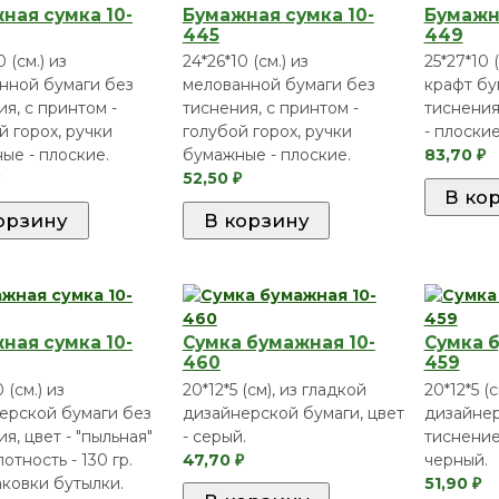
ная сумка 10-
Бумажная сумка 10-
Бумажна
445
449
0 (см.) из
24*26*10 (см.) из
25*27*10 
нной бумаги без
мелованной бумаги без
крафт бу
я, с принтом -
тиснения, с принтом -
тиснения
й горох, ручки
голубой горох, ручки
- плоские
ые - плоские.
бумажные - плоские.
83,70
₽
52,50
₽
ная сумка 10-
Сумка бумажная 10-
Сумка б
460
459
 (см.) из
20*12*5 (см), из гладкой
20*12*5 (с
ерской бумаги без
дизайнерской бумаги, цвет
дизайнер
я, цвет - "пыльная"
- серый.
тиснением
лотность - 130 гр.
47,70
черный.
₽
аковки бутылки.
51,90
₽