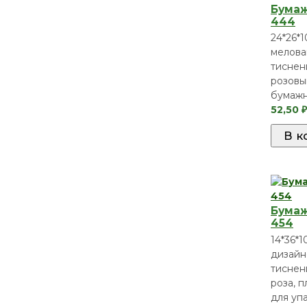
Бумаж
444
24*26*1
мелова
тиснени
розовы
бумажн
52,50
₽
Бумаж
454
14*36*10
дизайн
тиснени
роза, п
для уп