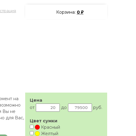
страция
Корзина:
0
₽
омент на
Цена
 возможно
от
до
руб.
и Вы не
но для Вас,
Цвет сумки
Красный
Желтый