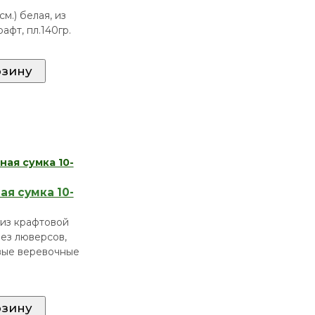
см.) белая, из
афт, пл.140гр.
я сумка 10-
 из крафтовой
без люверсов,
вые веревочные