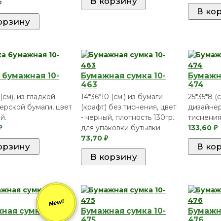
₽
 бумажная 10-
Бумажная сумка 10-
Бумажна
463
474
 (см), из гладкой
14*36*10 (см.) из бумаги
25*35*8 (с
ерской бумаги, цвет
(крафт) без тиснения, цвет
дизайнер
й.
- черный, плотность 130гр.
тиснения,
для упаковки бутылки.
133,60
₽
₽
73,70
₽
New!
ная сумка 10-
Бумажная сумка 10-
Бумажна
475
476