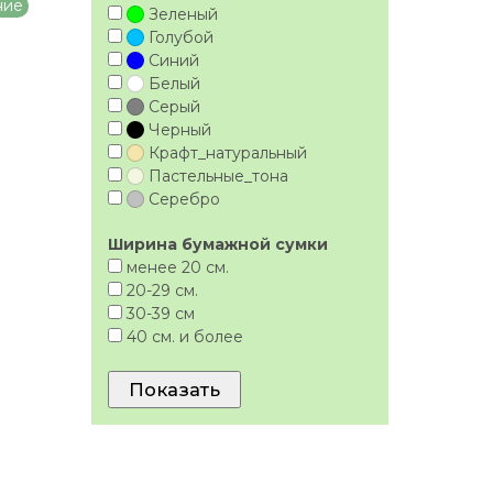
ние
Зеленый
Голубой
Синий
Белый
Серый
Черный
Крафт_натуральный
Пacтельные_тона
Серебро
Ширина бумажной сумки
менее 20 см.
20-29 см.
30-39 см
40 см. и более