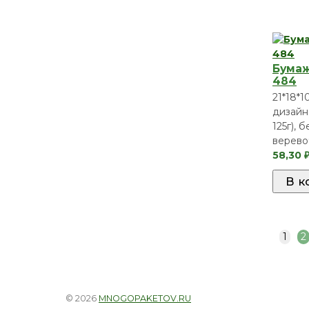
Бумаж
484
21*18*1
дизайн
125г), 
верево
58,30
1
2
© 2026
MNOGOPAKETOV.RU