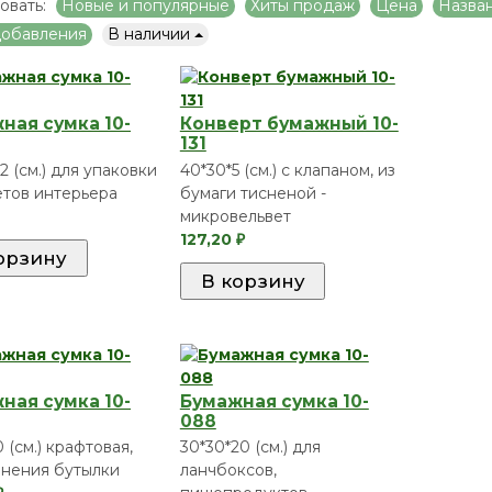
овать:
Новые и популярные
Хиты продаж
Цена
Назва
добавления
В наличии
ная сумка 10-
Конверт бумажный 10-
131
2 (см.) для упаковки
40*30*5 (см.) с клапаном, из
тов интерьера
бумаги тисненой -
микровельвет
127,20
₽
ная сумка 10-
Бумажная сумка 10-
088
0 (см.) крафтовая,
30*30*20 (см.) для
анения бутылки
ланчбоксов,