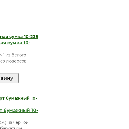
я сумка 10-
см.) из белого
без люверсов
т бумажный 10-
см.) из черной
 бархатной