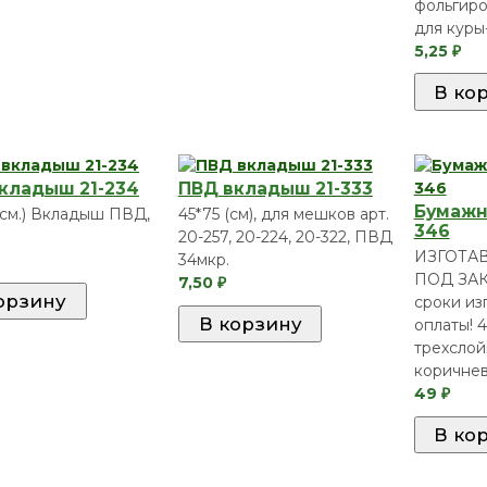
фольгиро
для куры-
5,25
₽
кладыш 21-234
ПВД вкладыш 21-333
Бумажн
 (см.) Вкладыш ПВД,
45*75 (см), для мешков арт.
346
20-257, 20-224, 20-322, ПВД
ИЗГОТА
34мкр.
ПОД ЗАК
7,50
₽
сроки из
оплаты! 4
трехслой
коричнев
49
₽