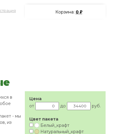
страция
Корзина:
0
₽
ые
ихся в
Цена
любое
от
до
руб.
акет - мы
Цвет пакета
в, из
Белый_крафт
Натуральный_кpaфт