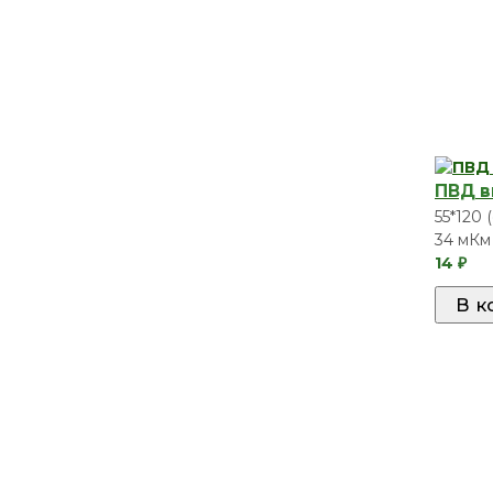
ПВД в
55*120
34 мКм
14
₽