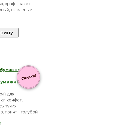
м), крафт-пакет
ный, с зеленым
Скидка!
бумажный 20-
см.) для
ки конфет,
 сыпучих
в, принт - голубой
₽