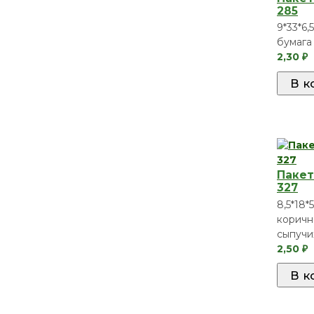
285
9*33*6,
бумага 
2,30
₽
Пакет
327
8,5*18*5
коричн
сыпучи
2,50
₽