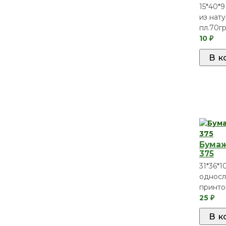
15*40*9
из нат
пл.70гр
10
₽
Бумаж
375
31*36*1
односл
принт
25
₽