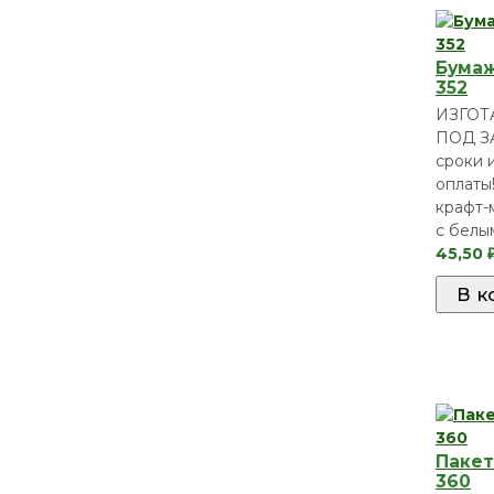
Бумаж
352
ИЗГО
ПОД З
сроки 
оплаты!
крафт-
с белы
45,50
Пакет
360