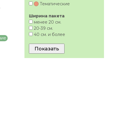
Тематические
,
Ширина пакета
менее 20 см.
20-39 см.
40 см. и более
ние