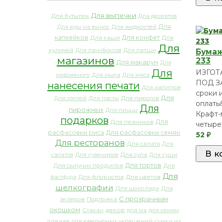
Для выпечки
Для бутылок
Для десертов
Для
Для еды на вынос
Для жидкостей
капкейков
Для конфет
Для каши
Для
Для
куличей
Для ланчбоксов
Для лапши
Бумаж
магазинов
233
Для макарун
Для
Для
ИЗГО
мороженого
Для мыла
Для мяса
ПОД З
нанесения печати
Для напитков
сроки 
Для
Для отелей
Для пасты
Для пирогов
оплаты!
Для
пирожных
Для пиццы
Крафт
подарков
Для
Для пряников
четыре
расфасовки риса
Для расфасовки семян
52
₽
Для ресторанов
Для салата
Для
салатов
Для сувениров
Для супа
Для суши
Для тортов
Для сыпучих продуктов
Для
Для
фастфуда
Для флористов
Для цветов
шелкографии
Для шоколада
Для
С прозрачным
эклеров
Подложка
окошком
декор
Стакан
для ма
для семян
для чая
для ювелирных украшений
сумки из