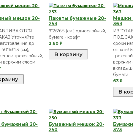
ный мешок 20-
Пакеты бумажные 20-
Мешки 
253
363
ТАВЛИВАЮТСЯ
9*26*6,5 (см.) однослойный,
ИЗГОТА
АКАЗ Уточняйте
бумага - крафт
ПОД ЗАК
изготовления до
2,60
сроки из
₽
 40*63*13 (см),
оплаты! 5
мешок трехслойный,
трехслой
м верхним слоем
верхним 
вкладыш
₽
бумаги
63
₽
 бумажный 20-
Бумажный мешок 20-
Бумажн
250
373