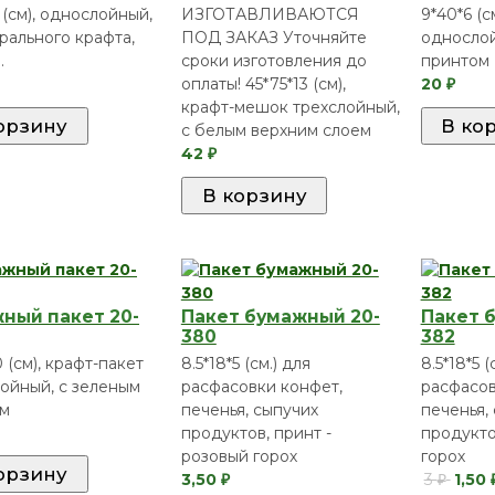
 (см), однослойный,
ИЗГОТАВЛИВАЮТСЯ
9*40*6 (с
урального крафта,
ПОД ЗАКАЗ Уточняйте
однослой
.
сроки изготовления до
принтом
оплаты! 45*75*13 (см),
20
₽
крафт-мешок трехслойный,
с белым верхним слоем
42
₽
ный пакет 20-
Пакет бумажный 20-
Пакет 
380
382
0 (см), крафт-пакет
8.5*18*5 (см.) для
8.5*18*5 (
ойный, с зеленым
расфасовки конфет,
расфасов
ом
печенья, сыпучих
печенья,
продуктов, принт -
продукто
розовый горох
горох
3,50
3
1,50
₽
₽