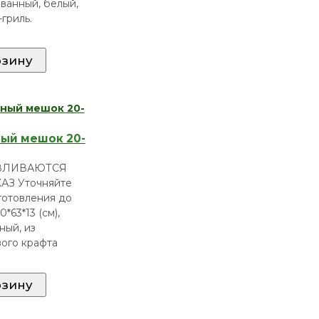
ванный, белый,
гриль.
ый мешок 20-
ВЛИВАЮТСЯ
АЗ Уточняйте
готовления до
0*63*13 (см),
ный, из
ого крафта