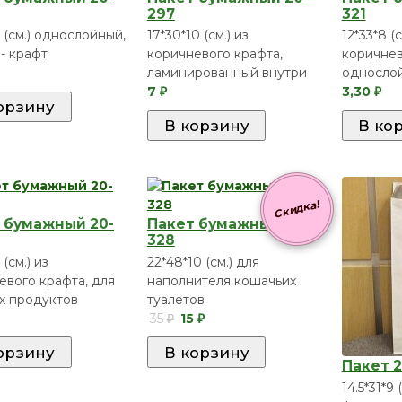
297
321
5 (см.) однослойный,
17*30*10 (см.) из
12*33*8 (с
- крафт
коричневого крафта,
коричнев
ламинированный внутри
односло
7
3,30
₽
₽
Скидка!
 бумажный 20-
Пакет бумажный 20-
328
 (см.) из
22*48*10 (см.) для
евого крафта, для
наполнителя кошачьих
х продуктов
туалетов
35
15
₽
₽
Пакет 2
14.5*31*9 