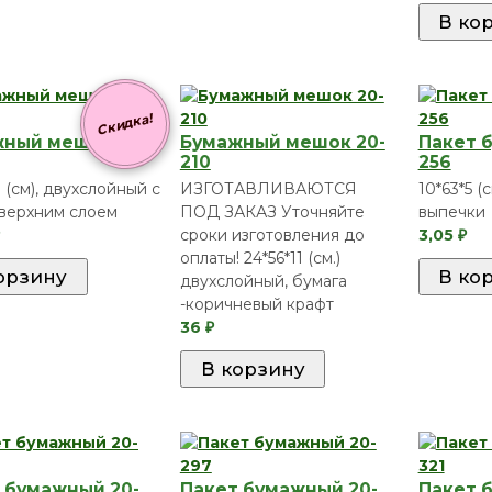
Скидка!
ный мешок 20-
Бумажный мешок 20-
Пакет 
210
256
1 (см), двухслойный с
ИЗГОТАВЛИВАЮТСЯ
10*63*5 (
верхним слоем
ПОД ЗАКАЗ Уточняйте
выпечки
сроки изготовления до
3,05
₽
оплаты! 24*56*11 (см.)
двухслойный, бумага
-коричневый крафт
36
₽
 бумажный 20-
Пакет бумажный 20-
Пакет 