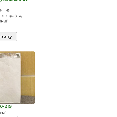
м.) из
ого крафта,
йный
0-219
(см.)