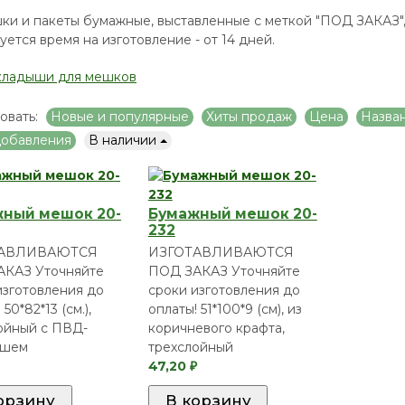
ки и пакеты бумажные, выставленные с меткой "ПОД ЗАКАЗ"
уется время на изготовление - от 14 дней.
кладыши для мешков
овать:
Новые и популярные
Хиты продаж
Цена
Назва
добавления
В наличии
ный мешок 20-
Бумажный мешок 20-
232
ТАВЛИВАЮТСЯ
ИЗГОТАВЛИВАЮТСЯ
АКАЗ Уточняйте
ПОД ЗАКАЗ Уточняйте
изготовления до
сроки изготовления до
 50*82*13 (см.),
оплаты! 51*100*9 (см), из
ойный с ПВД-
коричневого крафта,
ышем
трехслойный
47,20
₽