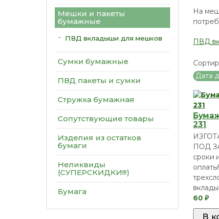
На меш
Мешки и пакеты
бумажные
потреб
ПВД вкладыши для мешков
ПВД в
Сумки бумажные
Сортир
Дата 
ПВД пакеты и сумки
Стружка бумажная
Бумаж
Сопутствующие товары
231
ИЗГО
Изделия из остатков
бумаги
ПОД З
сроки 
Неликвиды
оплаты!
(СУПЕРСКИДКИ!!!)
трехсл
вклад
Бумага
60
₽