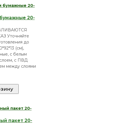
бумажные 20-
ВЛИВАЮТСЯ
АЗ Уточняйте
готовления до
0*92*13 (см),
ные, с белым
слоем, с ПВД
ем между слоями
ый пакет 20-